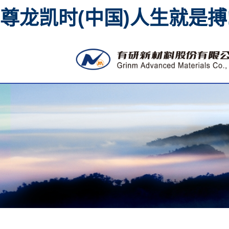
尊龙凯时(中国)人生就是搏
高纯金属溅射靶材