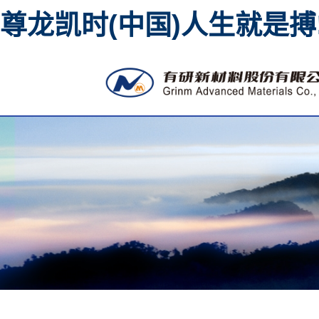
尊龙凯时(中国)人生就是搏
高纯金属溅射靶材