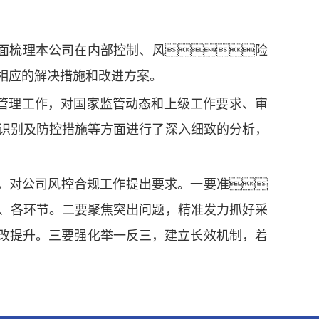
面梳理本公司在内部控制、风险
相应的解决措施和改进方案。
系管理工作，对国家监管动态和上级工作要求、审
识别及防控措施等方面进行了深入细致的分析，
署，对公司风控合规工作提出要求。一要准
、各环节。二要聚焦突出问题，精准发力抓好采
整改提升。三要强化举一反三，建立长效机制，着