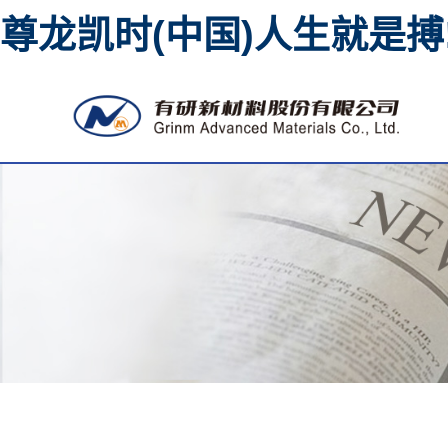
尊龙凯时(中国)人生就是搏
尊
尊龙凯
研半导
启动“赋
发起，
划
上海证券
为进一步
注册地
尊
人才工作
[了解更
能力培养
高纯金属溅射靶材