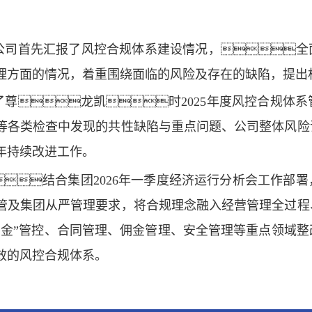
公司首先汇报了风控合规体系建设情况，全
理方面的情况，着重围绕面临的风险及存在的缺陷，提出
了尊龙凯时2025年度风控合规体
等各类检查中发现的共性缺陷与重点问题、公司整体风险
6年持续改进工作。
结合集团2026年一季度经济运行分析会工作部
管及集团从严管理要求，将合规理念融入经营管理全过程
两金”管控、合同管理、佣金管理、安全管理等重点领域
效的风控合规体系。