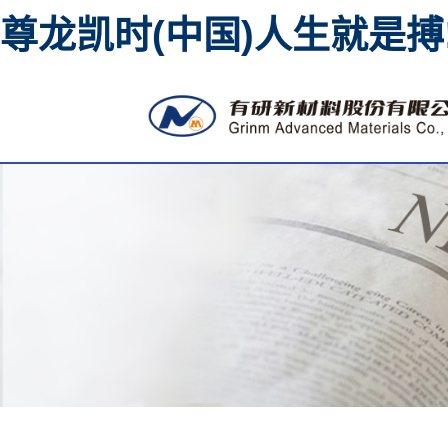
尊龙凯时(中国)人生就是搏
高纯金属溅射靶材